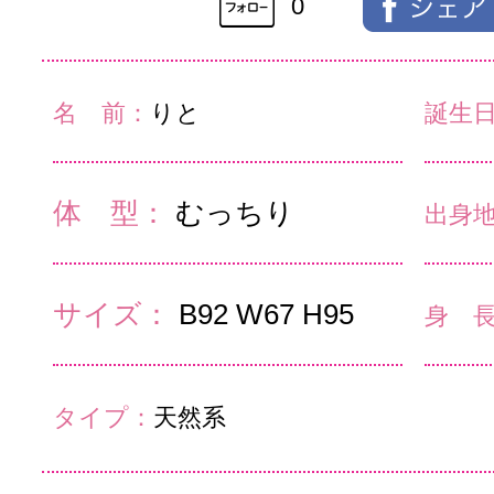
0
名 前：
りと
誕生
体 型：
むっちり
出身
サイズ：
B92 W67 H95
身 
タイプ：
天然系